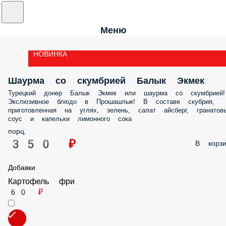
Меню
НОВИНКА
Шаурма со скумбрией Балык Экмек
Турецкий донер Балык Экмек или шаурма со скумбрией!
Экслюзивное блюдо в Прошашлык! В составе скубрия,
приготовленная на углях, зелень, салат айсберг, гранатов
соус и капельки лимонного сока
порц.
350 ₽
В корзи
Добавки
Картофель фри
60 ₽