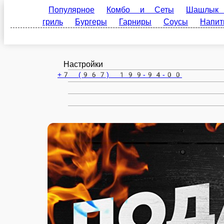
Популярное
Комбо и Сеты
Шашлык и мясные
Подольск
гриль
Бургеры
Гарниры
Соусы
Напитки
ru
Настройки
+7 (967) 199-94-00