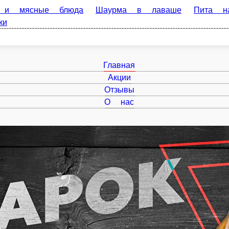
 блюда
Шаурма в лаваше
Пита на углях
Люля-кебаб
О
Главная
Акции
Отзывы
О нас