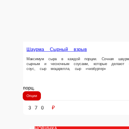
Шаурма Сырный взрыв
Максимум сыра в каждой порции. Сочная шаурма с куриным филе, св
сливочным. Состав: Капуста, помидор, огурец, куриное филе, сырный с
порц.
Опции
370 ₽
НОВИНКА