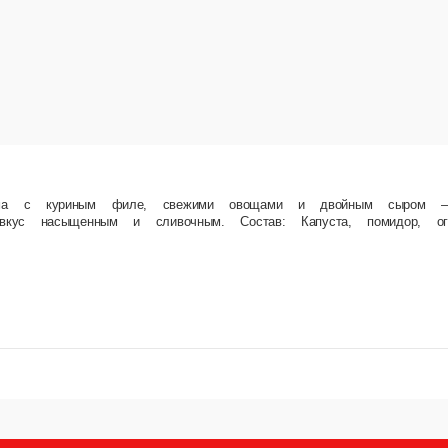
ежими овощами и двойным сыром — моцареллой и сыром «чизбургер». Дополняется сыр
оус, чесночный соус, сыр моцарелла, сыр «чизбургер»